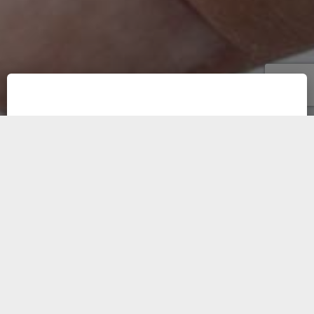
Soins palliatifs,
accepter la maladie et
se laisser aller dans la
plus grande sérénité.