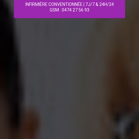
INFIRMIÈRE CONVENTIONNÉE | 7J/7 & 24H/24
GSM : 0474 27 56 93